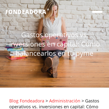
®
FONDEADORA
Gastos operativos vs.
inversiones en capital: Cómo
balancearlos en tu pyme
Blog Fondeadora
>
Administración
>
Gastos
operativos vs. inversiones en capital: Cómo