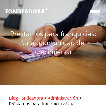
®
FONDEADORA
Préstamos para franquicias:
Una oportunidad de
crecimiento
Blog Fondeadora
>
Administración
>
Préstamos para franquicias: Una