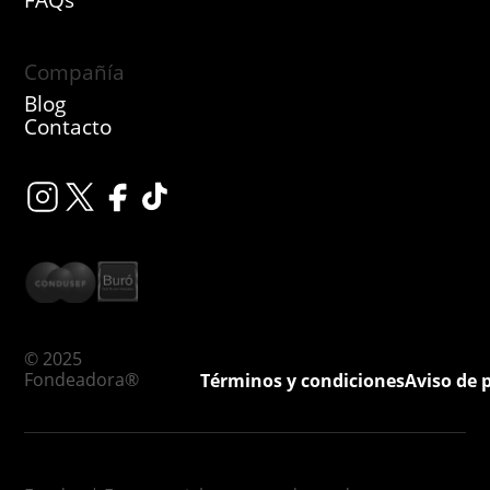
FAQs
Compañía
Blog
Contacto
© 2025
Fondeadora®
Términos y condiciones
Aviso de 