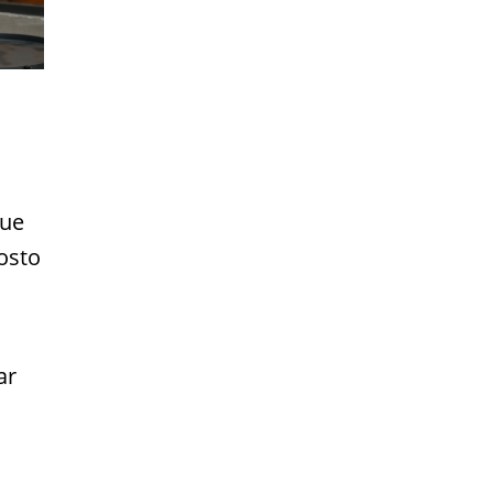
que
osto
ar