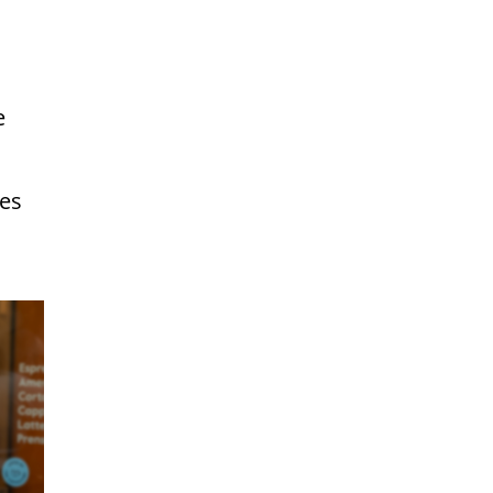
e
res