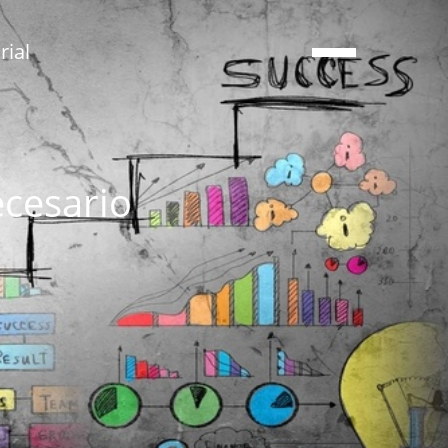
ial
ecesario