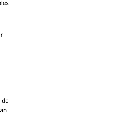
bles
er
e de
ean