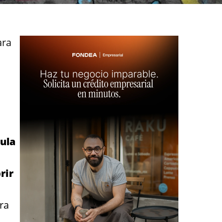
ara
ula
rir
ara