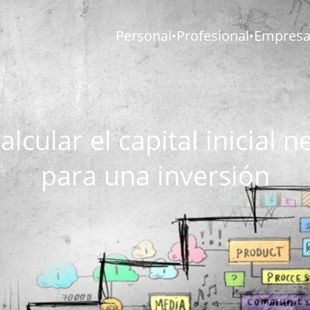
Personal
Profesional
Empresar
•
•
lcular el capital inicial n
para una inversión