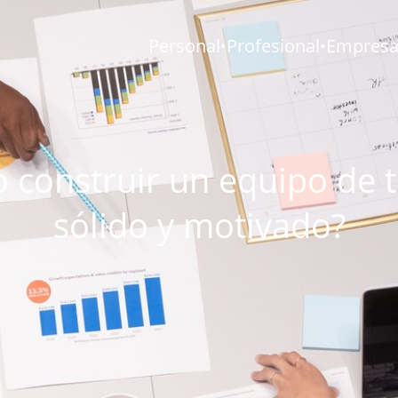
Personal
Profesional
Empresar
•
•
 construir un equipo de t
sólido y motivado?