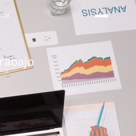
ial
rabajo