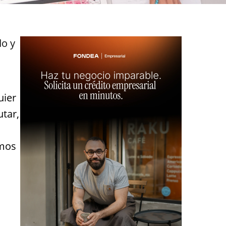
do y
uier
utar,
emos