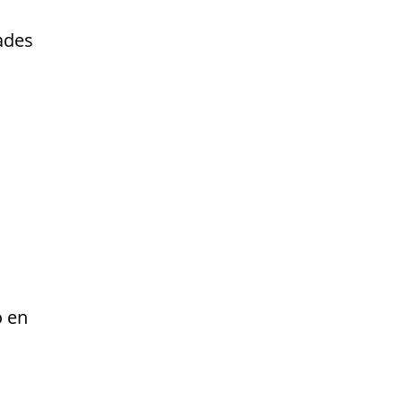
ades
o en