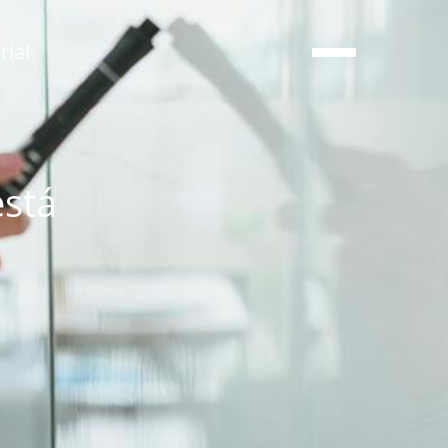
ial
está