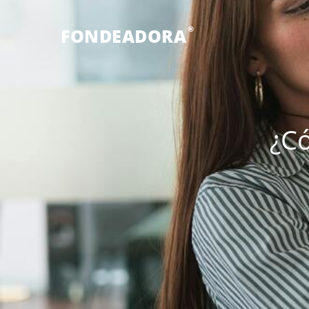
®
FONDEADORA
¿Có