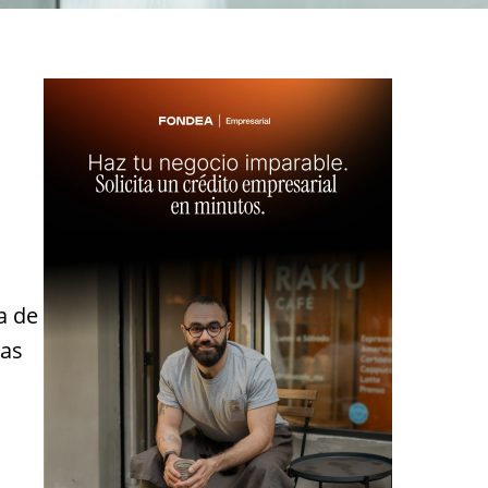
a de
das