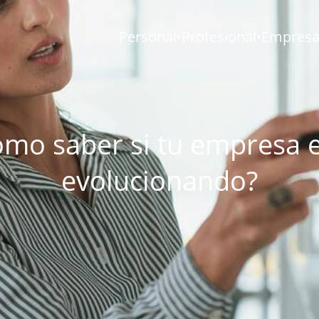
Personal
Profesional
Empresar
•
•
mo saber si tu empresa 
evolucionando?