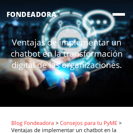
®
FONDEADORA
Ventajas de implementar un
chatbot en la transformación
digital de las organizaciones.
Blog Fondeadora
>
Consejos para tu PyME
>
Ventajas de implementar un chatbot en la