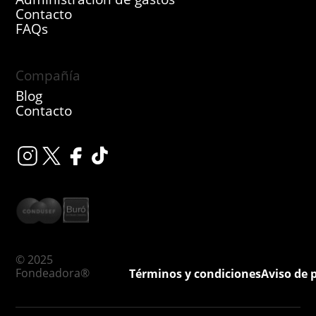
Contacto
FAQs
Compañía
Blog
Contacto
© 2025
Fondeadora®
Términos y condiciones
Aviso de 