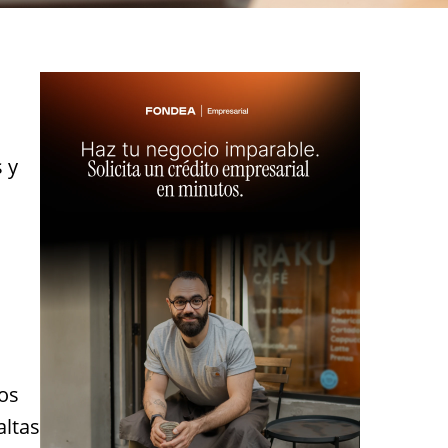
 y
los
altas