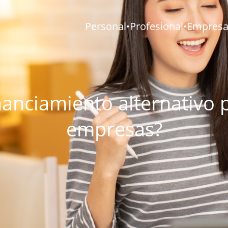
Personal
Profesional
Empresar
•
•
nanciamiento alternativo 
empresas?