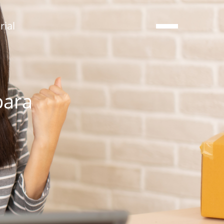
ial
para