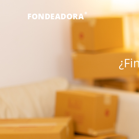
®
FONDEADORA
¿Fi