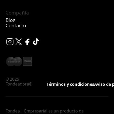
Compañía
Blog
Contacto
© 2025
Fondeadora®
Términos y condiciones
Aviso de 
Fondea | Empresarial es un producto de