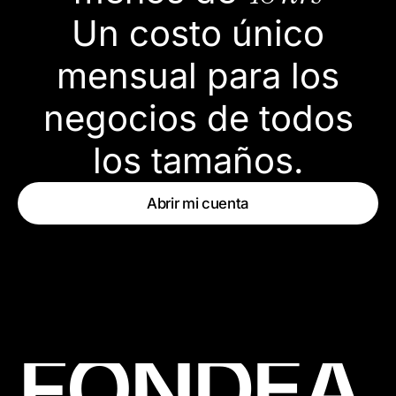
Un costo único
mensual para los
negocios de todos
los tamaños.
Abrir mi cuenta
→
F
O
N
D
E
A