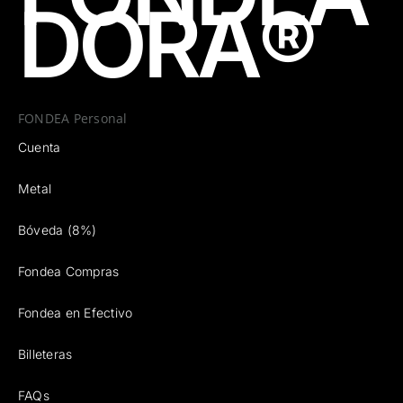
D
O
R
A
®
FONDEA Personal
Cuenta
Metal
Bóveda (8%)
Fondea Compras
Fondea en Efectivo
Billeteras
FAQs