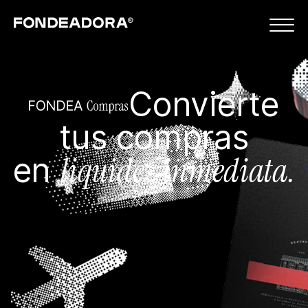
Convierte
tus compras
liquidez inmediata.
en