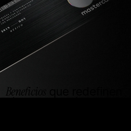
Beneficios
que redefinen
el concepto de
estatus
Acceso al
Elite Lounge Mastercard
y