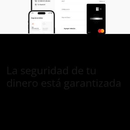
La seguridad de tu
dinero está garantizada
Institución Autorizada y supervisada
por la CNBV
Doble factor de autenticación para
operaciones más seguras