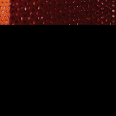
Rendimiento
Tasa de rendimiento 2.5%. Tasa fija anualizada antes de impuestos.
GAT Nominal 2.53% | GAT Real -1.21%
Ganancia Anual Total (GAT) Nominal antes de impuestos, GAT Real
después de descontar la inflación estimada. Monto mínimo de ahorro
$0.01. Fecha de cálculo julio del 2026. Vigencia a diciembre de 2026.
Facturación
F_Invoice es un producto ofrecido y operado por F4A
Cards S.A.P.I. de C.V. Fondeadora ni su aliado F4A
Cards, ofrecen servicios contables, fiscales, ni de
asesoría contable, fiscal o legal.