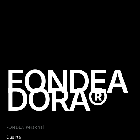
Toda la información proporcionada tiene fines
informativos, para uso exclusivo del titular que la
genera.
FONDEA
DORA®
FONDEA Personal
Cuenta
Metal