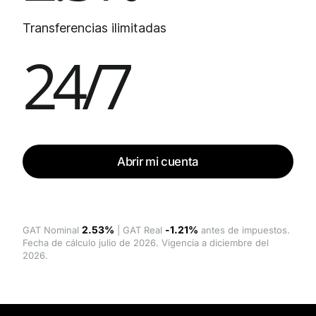
Transferencias ilimitadas
24/7
Abrir mi cuenta
2.53%
-1.21%
GAT Nominal
| GAT Real
antes de impuestos.
Fecha de cálculo julio de 2026. Vigencia a diciembre del
2026.