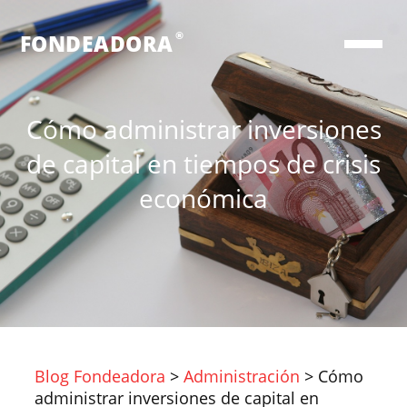
®
FONDEADORA
Cómo administrar inversiones
de capital en tiempos de crisis
económica
Blog Fondeadora
>
Administración
>
Cómo
administrar inversiones de capital en