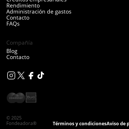
Rendimiento
Administración de gastos
Contacto
FAQs
Compañía
Blog
Contacto
© 2025
Fondeadora®
Términos y condiciones
Aviso de 