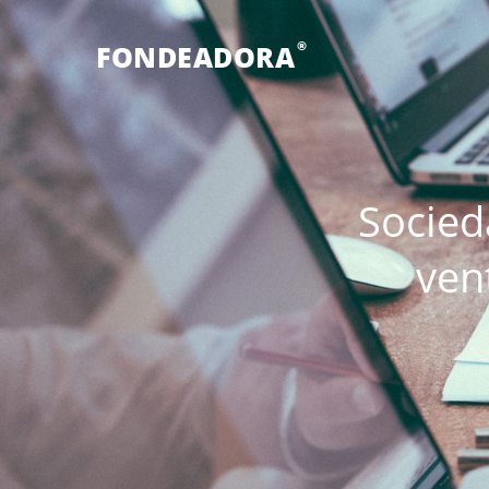
®
FONDEADORA
Socied
ven