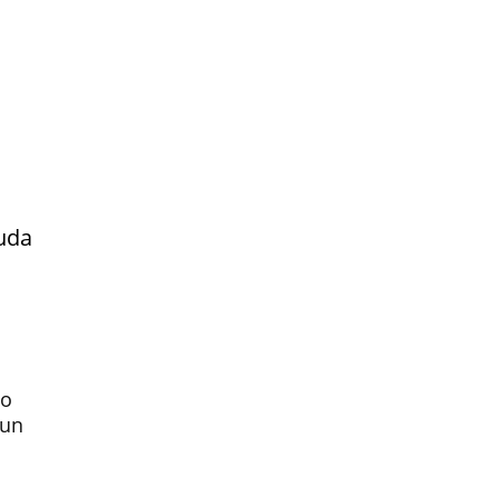
yuda
to
 un