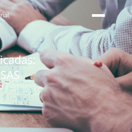
ial
icadas:
 SAS