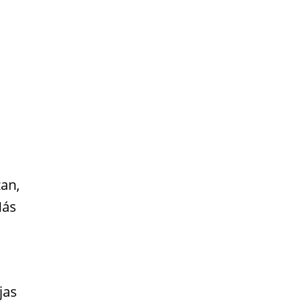
zan,
Más
jas