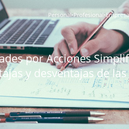
Personal
Profesional
Empresar
•
•
ades por Acciones Simplif
tajas y desventajas de las