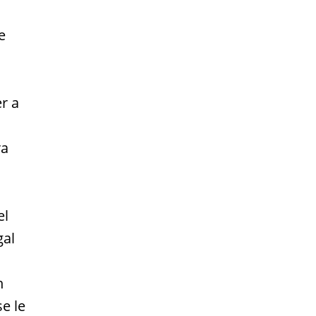
e
r a
ra
el
gal
n
e le