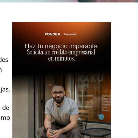
des
n
jas.
s de
como