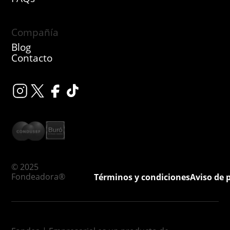
Compañía
Blog
Contacto
© 2025
Fondeadora®
Términos y condiciones
Aviso de 