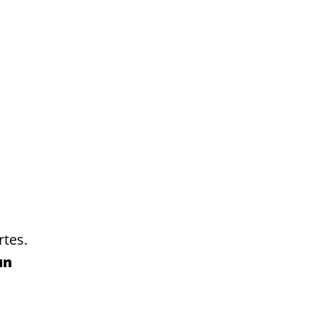
rtes.
un