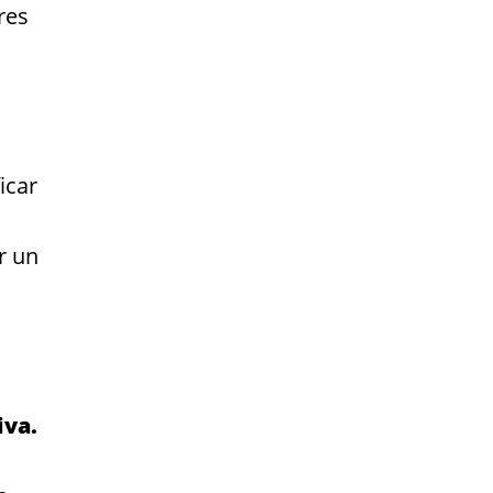
res
icar
r un
iva.