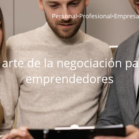
Personal
Profesional
Empresar
•
•
 arte de la negociación p
emprendedores