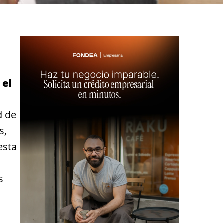
 el
d de
s,
esta
s