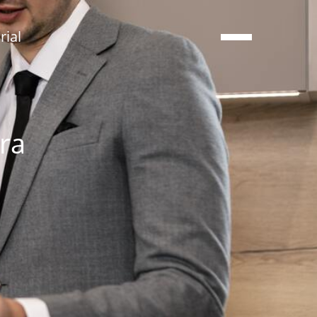
ial
ara