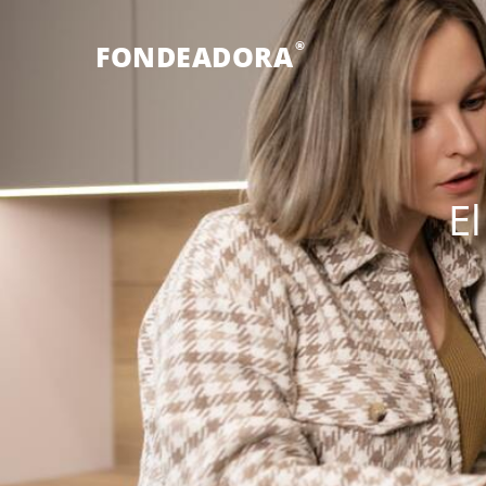
®
FONDEADORA
El