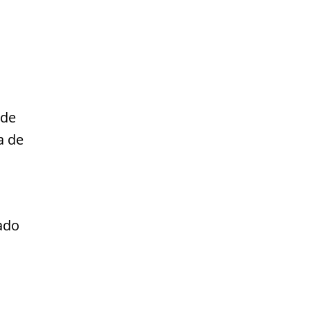
 de
a de
ado