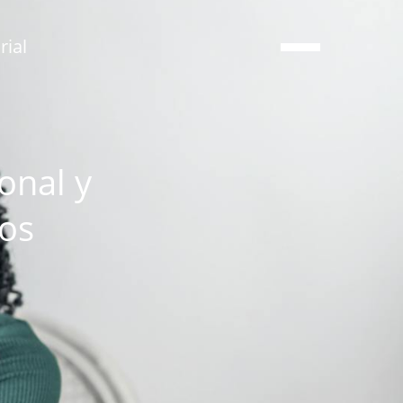
ial
onal y
dos