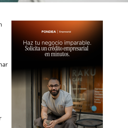
n
mar
r