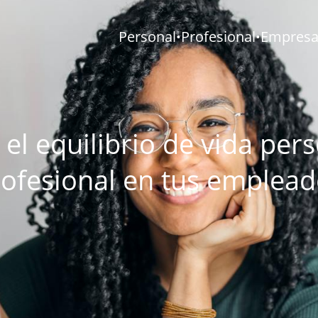
Personal
Profesional
Empresar
•
•
 el equilibrio de vida pers
ofesional en tus emplea