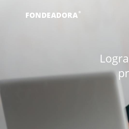
®
FONDEADORA
Logra
pr