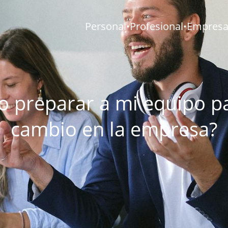
Personal
Profesional
Empresar
•
•
 preparar a mi equipo p
cambio en la empresa?