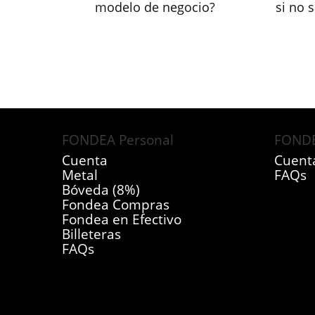
modelo de negocio?
si no 
FONDEA Personal
FONDE
Cuenta
Cuent
Metal
FAQs
Bóveda (8%)
Fondea Compras
Fondea en Efectivo
Billeteras
FAQs