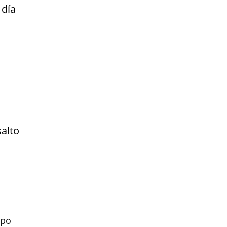
 día
alto
mpo