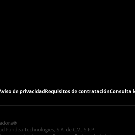
Aviso de privacidad
Requisitos de contratación
Consulta l
eadora®
Fondea Technologies, S.A. de C.V., S.F.P.