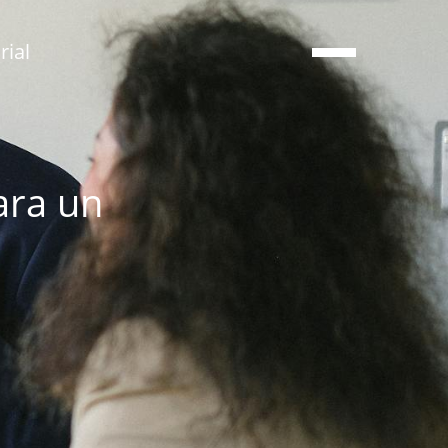
ial
ara un