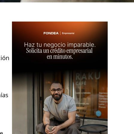
ción
ías
de