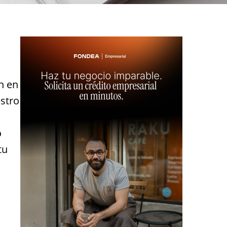
n en
estro
o
tu