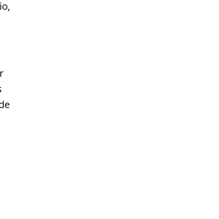
io,
r
s
 de