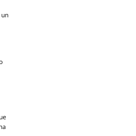
 un
o
que
una