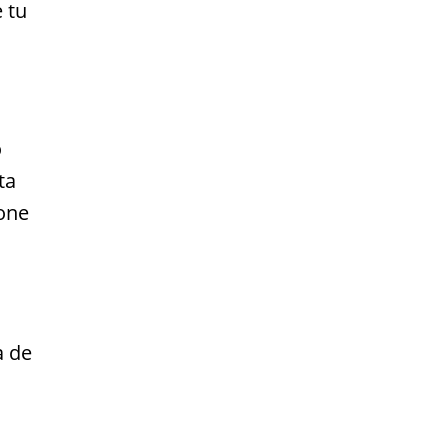
 tu
o
ta
ione
a de