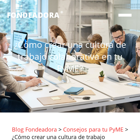
®
FONDEADORA
¿Cómo crear una cultura de
trabajo colaborativa en tu
PyME?
Blog Fondeadora
>
Consejos para tu PyME
>
¿Cómo crear una cultura de trabajo