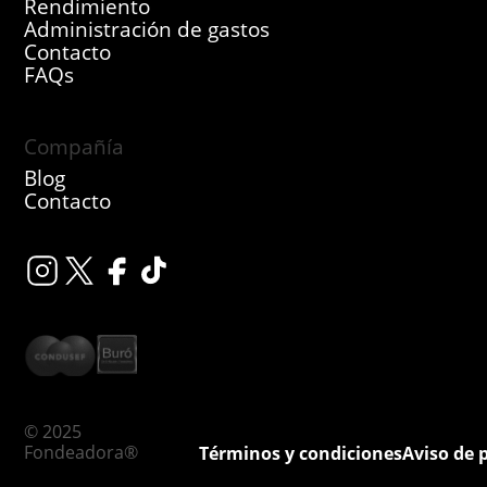
Rendimiento
Administración de gastos
Contacto
FAQs
Compañía
Blog
Contacto
© 2025
Fondeadora®
Términos y condiciones
Aviso de 