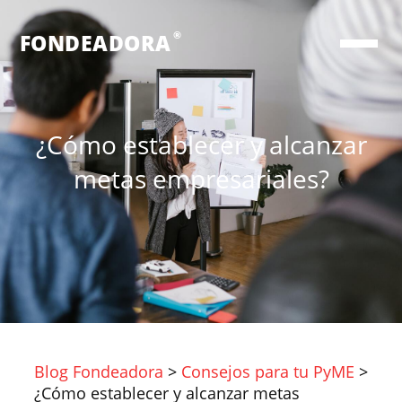
®
FONDEADORA
¿Cómo establecer y alcanzar
metas empresariales?
Blog Fondeadora
>
Consejos para tu PyME
>
¿Cómo establecer y alcanzar metas