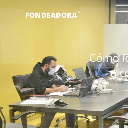
®
FONDEADORA
Cómo lo
a c