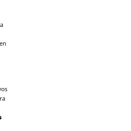
ra
 en
vos
ra
s