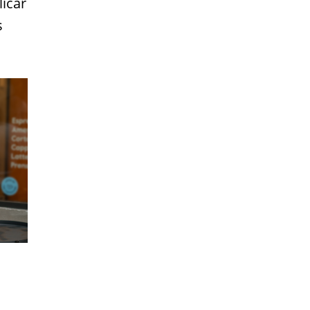
licar
s