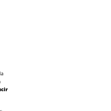
la
a
cir