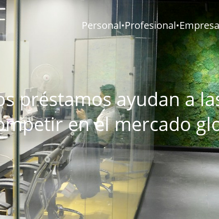
Personal
Profesional
Empresar
•
•
s préstamos ayudan a l
ompetir en el mercado gl