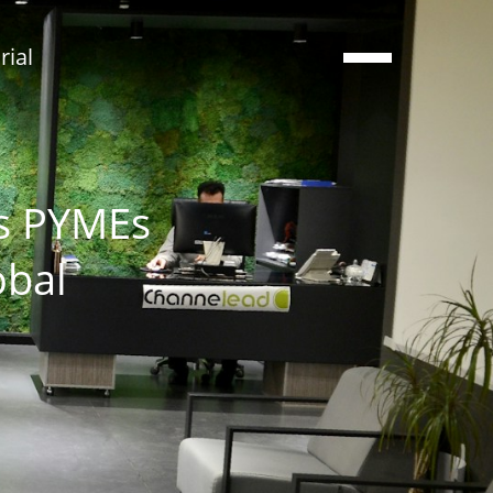
ial
as PYMEs
obal