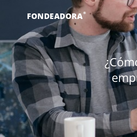
®
FONDEADORA
¿Cómo
empr