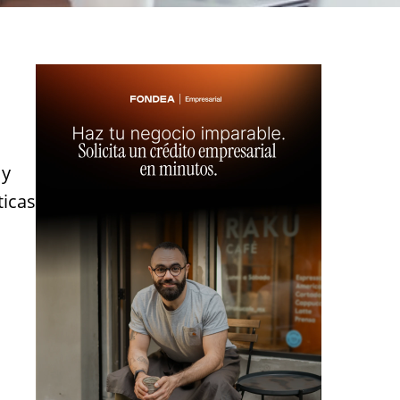
 y
ticas