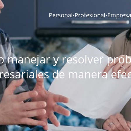
Personal
Profesional
Empresar
•
•
 manejar y resolver pro
esariales de manera efec