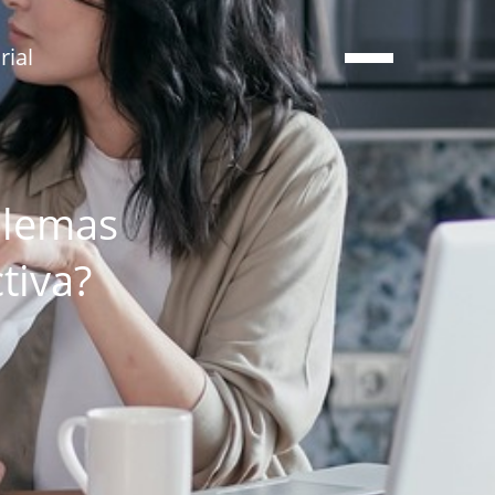
ial
blemas
tiva?