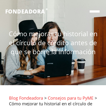
®
FONDEADORA
Cómo mejorar tu historial en
el círculo de crédito antes de
que se borre la información
Blog Fondeadora
>
Consejos para tu PyME
>
Cómo mejorar tu historial en el círculo de