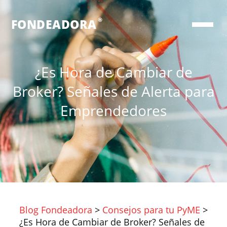
®
FONDEADORA
¿Es Hora de Cambiar de
Broker? Señales de Alerta para
Emprendedores
Blog Fondeadora
>
Consejos para tu PyME
>
¿Es Hora de Cambiar de Broker? Señales de