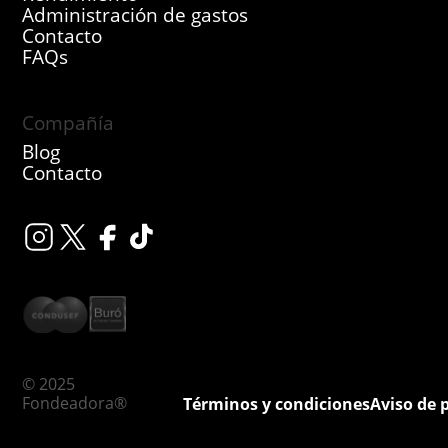
Administración de gastos
Contacto
FAQs
Compañía
Blog
Contacto
© 2025
Fondeadora®
Términos y condiciones
Aviso de 