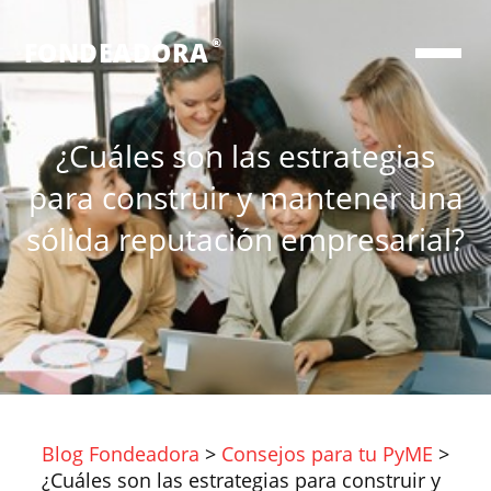
®
FONDEADORA
¿Cuáles son las estrategias
para construir y mantener una
sólida reputación empresarial?
Blog Fondeadora
>
Consejos para tu PyME
>
¿Cuáles son las estrategias para construir y