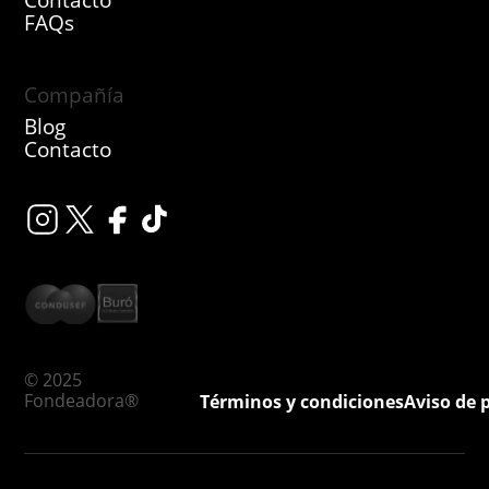
FAQs
Compañía
Blog
Contacto
© 2025
Fondeadora®
Términos y condiciones
Aviso de 