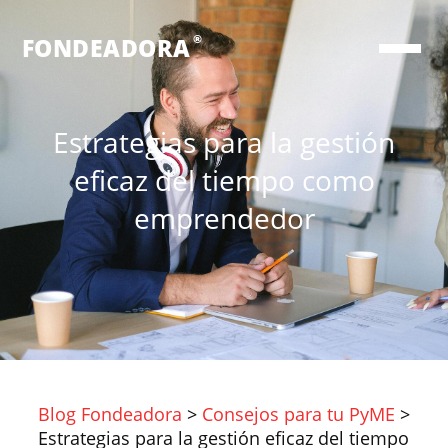
®
FONDEADORA
Estrategias para la gestión
eficaz del tiempo como
emprendedor
Blog Fondeadora
>
Consejos para tu PyME
>
Estrategias para la gestión eficaz del tiempo