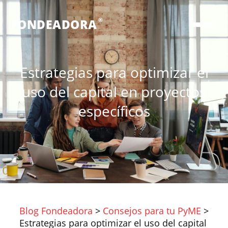
®
FONDEADORA
Estrategias para optimizar el
uso del capital en proyectos
específicos
Blog Fondeadora
>
Consejos para tu PyME
>
Estrategias para optimizar el uso del capital