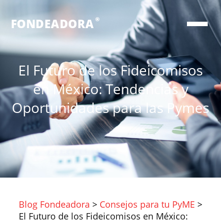
®
FONDEADORA
El Futuro de los Fideicomisos
en México: Tendencias y
Oportunidades para las Pymes
Blog Fondeadora
>
Consejos para tu PyME
>
El Futuro de los Fideicomisos en México: