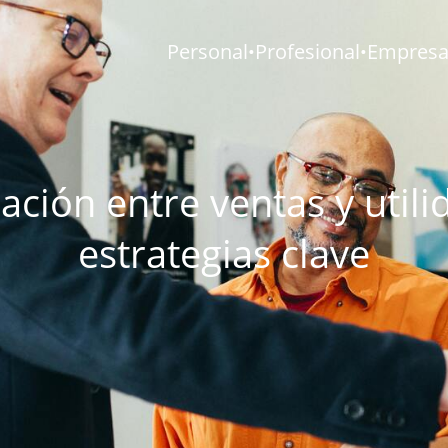
Personal
Profesional
Empresar
•
•
lación entre ventas y utili
estrategias clave