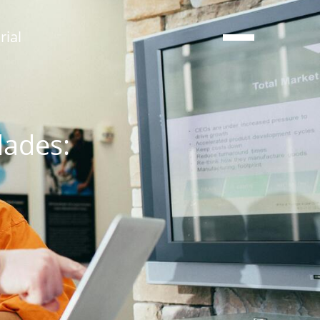
ial
dades: