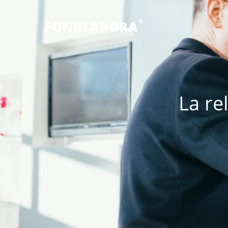
®
FONDEADORA
La re