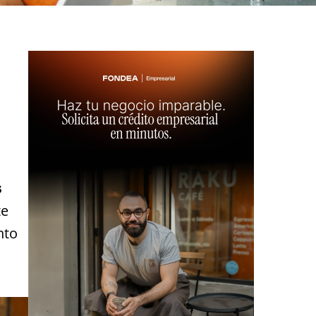
s
te
nto