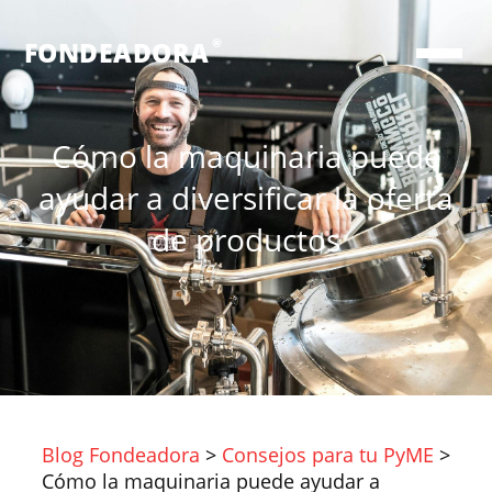
®
FONDEADORA
Cómo la maquinaria puede
ayudar a diversificar la oferta
de productos
Blog Fondeadora
>
Consejos para tu PyME
>
Cómo la maquinaria puede ayudar a