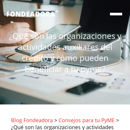
®
FONDEADORA
¿Qué son las organizaciones y
actividades auxiliares del
crédito y cómo pueden
beneficiar a tu pyme?
Blog Fondeadora
>
Consejos para tu PyME
>
¿Qué son las organizaciones y actividades