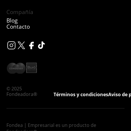
Compañía
Blog
Contacto
© 2025
Fondeadora®
Términos y condiciones
Aviso de 
Fondea | Empresarial es un producto de