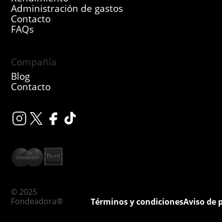
Administración de gastos
Contacto
FAQs
Compañía
Blog
Contacto
© 2025
Fondeadora®
Términos y condiciones
Aviso de 