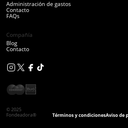
Administración de gastos
Contacto
FAQs
Compañía
Blog
Contacto
© 2025
Fondeadora®
Términos y condiciones
Aviso de 