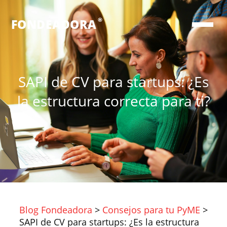
®
FONDEADORA
SAPI de CV para startups: ¿Es
la estructura correcta para ti?
Blog Fondeadora
>
Consejos para tu PyME
>
SAPI de CV para startups: ¿Es la estructura