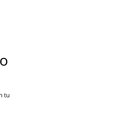
do
n tu