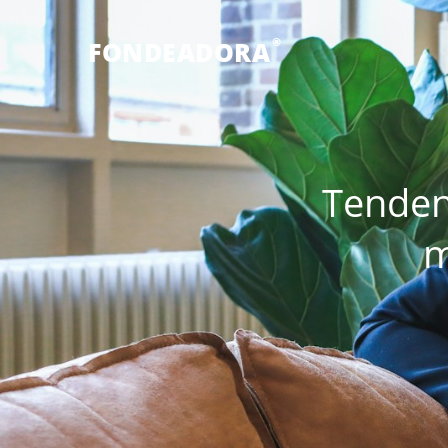
®
FONDEADORA
Tenden
m