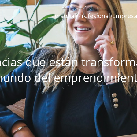
Personal
Profesional
Empresar
•
•
cias que están transform
undo del emprendimien