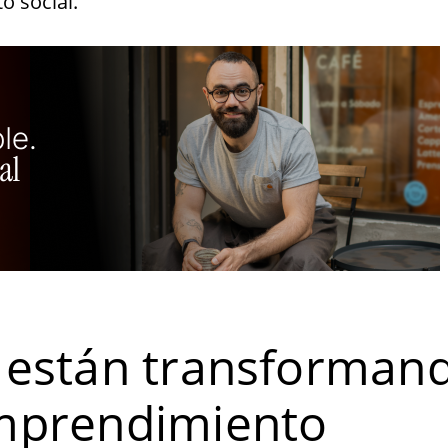
o social.
 están transforman
mprendimiento