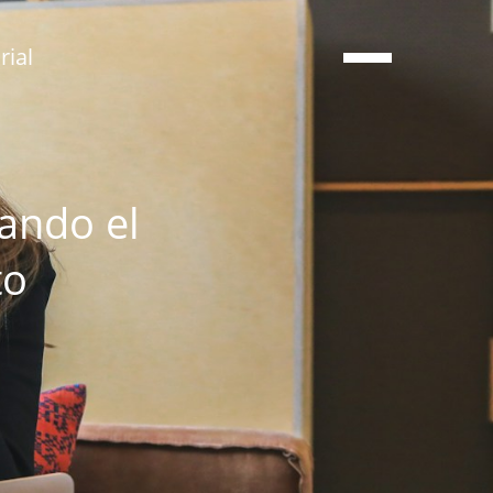
ial
ando el
to