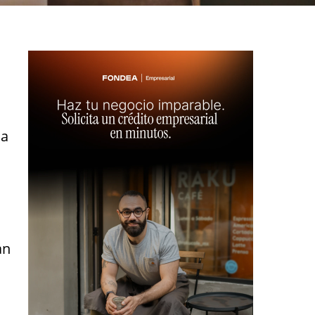
la
n
án