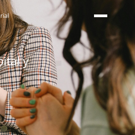
ial
ital y