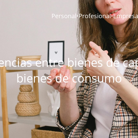
Personal
Profesional
Empresar
•
•
encias entre bienes de cap
bienes de consumo