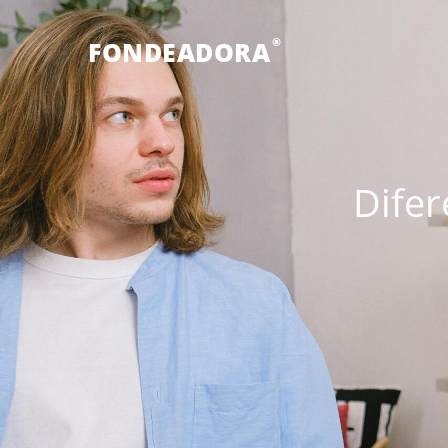
®
FONDEADORA
Difer