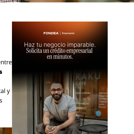
entre
s
al y
s