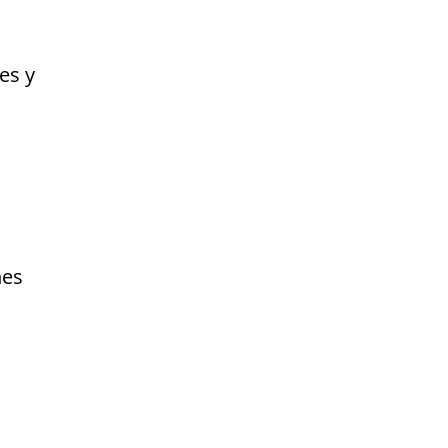
es y
nes