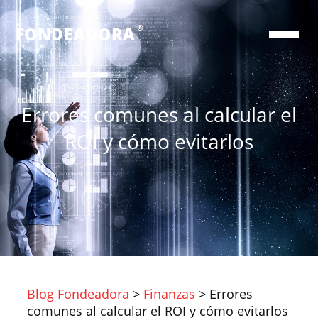
®
FONDEADORA
Errores comunes al calcular el
ROI y cómo evitarlos
Blog Fondeadora
>
Finanzas
>
Errores
comunes al calcular el ROI y cómo evitarlos