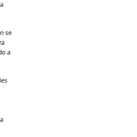
da
ón se
za
do a
les
la