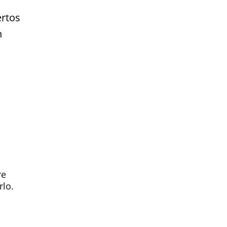
ertos
n
re
rlo.