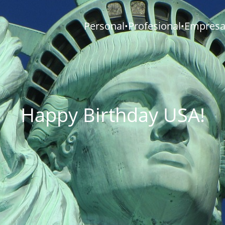
Personal
Profesional
Empresar
•
•
Happy Birthday USA!