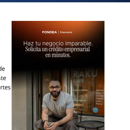
de
ste
rtes