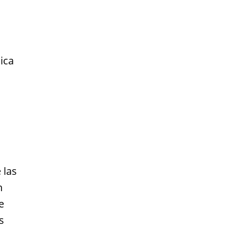
ica
 las
n
e
s