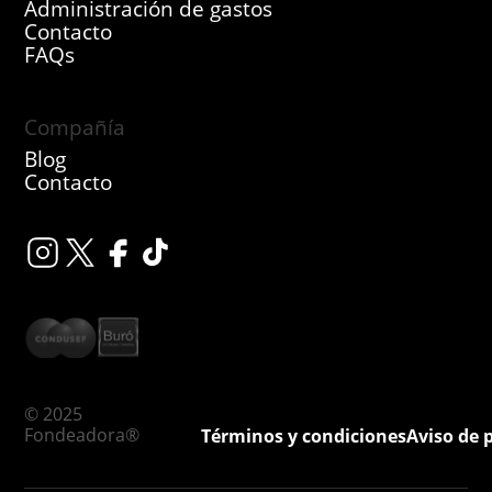
Administración de gastos
Contacto
FAQs
Compañía
Blog
Contacto
© 2025
Fondeadora®
Términos y condiciones
Aviso de 