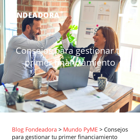
®
FONDEADORA
Consejos para gestionar tu
primer financiamiento
Blog Fondeadora
>
Mundo PyME
>
Consejos
para gestionar tu primer financiamiento