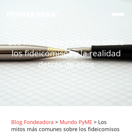
®
FONDEADORA
Los mitos más comunes sobre
los fideicomisos y la realidad
detrás de ellos
Blog Fondeadora
>
Mundo PyME
>
Los
mitos más comunes sobre los fideicomisos