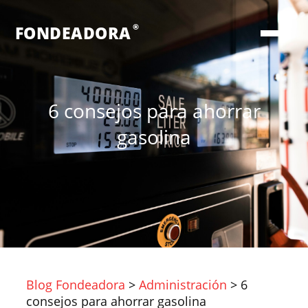
®
FONDEADORA
6 consejos para ahorrar
gasolina
Blog Fondeadora
>
Administración
>
6
consejos para ahorrar gasolina