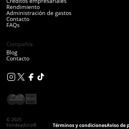
Créditos empresariales
Rendimiento
Administración de gastos
Contacto
FAQs
Compañía
Blog
Contacto
© 2025
Fondeadora®
Términos y condiciones
Aviso de 