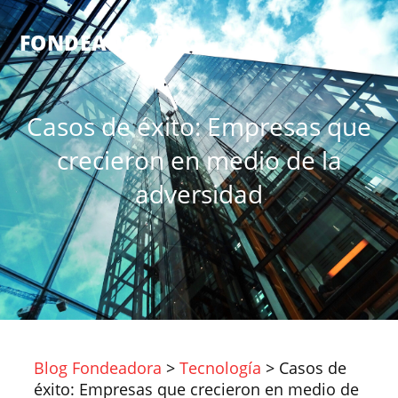
®
FONDEADORA
Casos de éxito: Empresas que
crecieron en medio de la
adversidad
Blog Fondeadora
>
Tecnología
>
Casos de
éxito: Empresas que crecieron en medio de