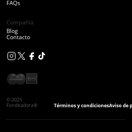
FAQs
Compañía
Blog
Contacto
© 2025
Fondeadora®
Términos y condiciones
Aviso de 