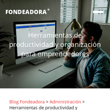
®
FONDEADORA
Herramientas de
productividad y organización
para emprendedores
Blog Fondeadora
>
Administración
>
Herramientas de productividad y