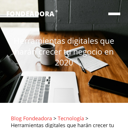
®
FONDEADORA
Herramientas digitales que
harán crecer tu negocio en
2020
Blog Fondeadora
>
Tecnología
>
Herramientas digitales que harán crecer tu