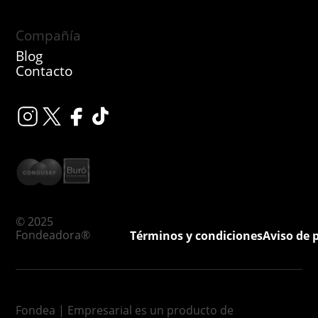
Compañía
Blog
Contacto
© 2025
Fondeadora®
Términos y condiciones
Aviso de 
Fondea | Empresarial es un producto de