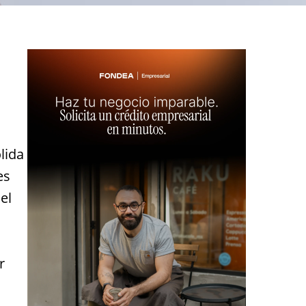
lida
es
el
r