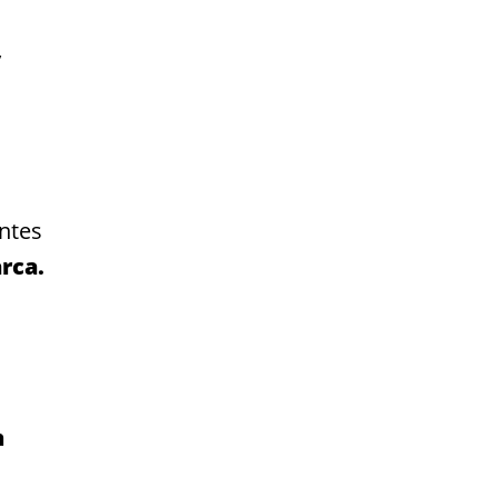
y
antes
rca.
n