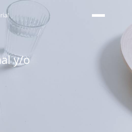
ial
al y/o