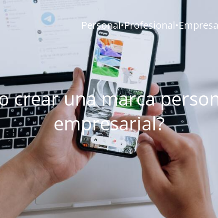
Personal
Profesional
Empresar
•
•
 crear una marca person
empresarial?