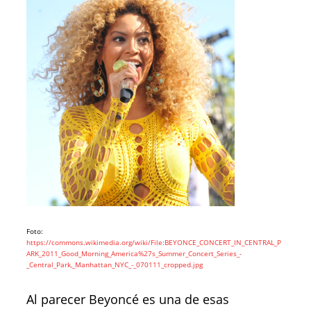
Foto:
https://commons.wikimedia.org/wiki/File:BEYONCE_CONCERT_IN_CENTRAL_P
ARK_2011_Good_Morning_America%27s_Summer_Concert_Series_-
_Central_Park,_Manhattan_NYC_-_070111_cropped.jpg
Al parecer Beyoncé es una de esas