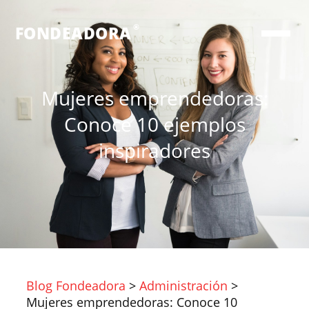
®
FONDEADORA
Mujeres emprendedoras:
Conoce 10 ejemplos
inspiradores
Blog Fondeadora
>
Administración
>
Mujeres emprendedoras: Conoce 10