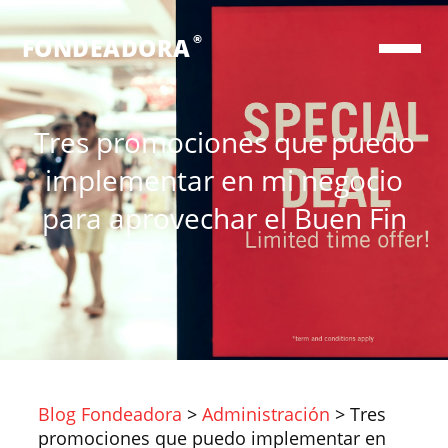
®
FONDEADORA
Tres promociones que puedo
implementar en mi negocio
para aprovechar el Buen Fin
Blog Fondeadora
>
Administración
>
Tres
promociones que puedo implementar en