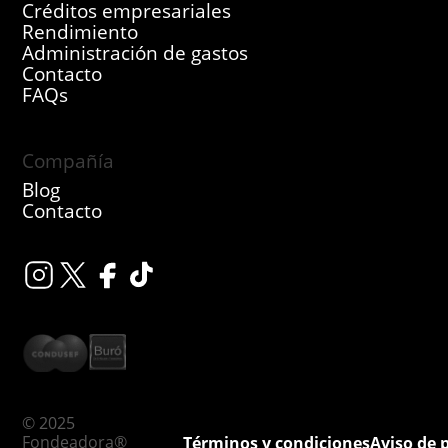
Créditos empresariales
Rendimiento
Administración de gastos
Contacto
FAQs
Compañía
Blog
Contacto
© 2025
Fondeadora®
Términos y condiciones
Aviso de 